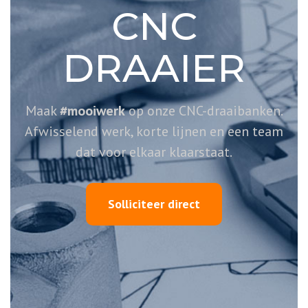
CNC
DRAAIER
Maak
#mooiwerk
op onze CNC-draaibanken.
Afwisselend werk, korte lijnen en een team
dat voor elkaar klaarstaat.
Solliciteer direct