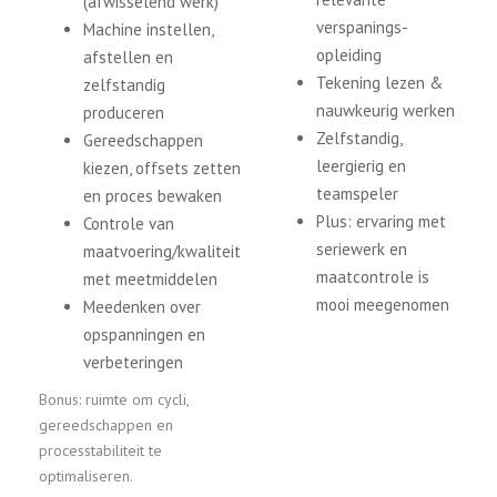
(afwisselend werk)
verspanings-
Machine instellen,
opleiding
afstellen en
Tekening lezen &
zelfstandig
nauwkeurig werken
produceren
Zelfstandig,
Gereedschappen
leergierig en
kiezen, offsets zetten
teamspeler
en proces bewaken
Plus: ervaring met
Controle van
seriewerk en
maatvoering/kwaliteit
maatcontrole is
met meetmiddelen
mooi meegenomen
Meedenken over
opspanningen en
verbeteringen
Bonus: ruimte om cycli,
gereedschappen en
processtabiliteit te
optimaliseren.