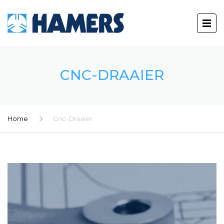
CNC-DRAAIER
Home
Cnc-Draaier